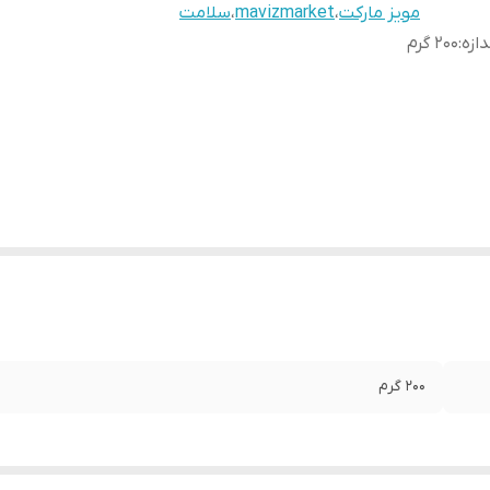
مویز مارکت
،
mavizmarket
،
سلامت
دازه
:
200 گرم
200 گرم