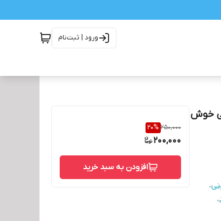
ورود | ثبت‌نام
ء خانگی خوش
20
%
250,000
200,000
افزودن به سبد خرید
نی
،
،