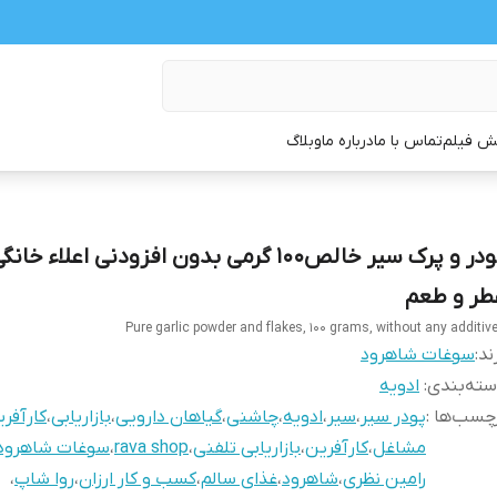
 فیلم
تماس با ما
درباره ما
وبلاگ
پودر و پرک سیر خالص100 گرمی بدون افزودنی اعلا
طر و طعم
Pure garlic powder and flakes, 100 grams, without any additiv
ند:
سوغات شاهرود
ته‌بندی
:
ادویه
چسب‌ها :
پودر سیر
،
سیر
،
ادویه
،
چاشنی
،
گیاهان دارویی
،
بازاریابی
،
کارآفری
مشاغل
،
کارآفرین
،
بازاریابی تلفنی
،
rava shop
،
سوغات شاهرود
رامین نظری
،
شاهرود
،
غذای سالم
،
کسب و کار ارزان
،
روا شاپ
،