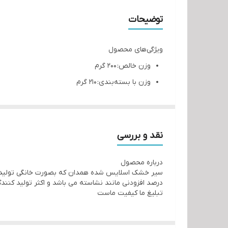
توضیحات
ویژگی‌های محصول
وزن خالص: 200 گرم
وزن با بسته‌بندی: 210 گرم
مناسب برای: آشپزخانه ها و عطاری ها و خشکبار فر
زمان ماندگاری: یک سال
شیوه نگهداری: در جای خنک و خشک نگهداری شود
نقد و بررسی
سایر توضیحات: سفارش تولید پذیرفته می شود. با خری
درباره محصول
سیر خشک اسلایس شده همدان که بصورت خانگی تولید گردید
درصد افزودنی مانند نشاسته می باشد و اکثر تولید کنن
تبلیغ ما کیفیت ماست