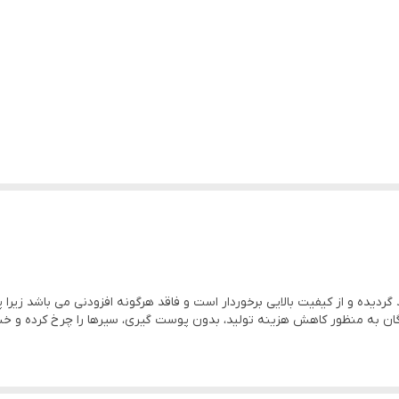
وشی ها و اشخاص
د از مویز مارکت از مشاغل خانگی و خانواده های کم درآمد حمایت کنید.
ه و از کیفیت بالایی برخوردار است و فاقد هرگونه افزودنی می باشد زیرا پو
دگان به منظور کاهش هزینه تولید، بدون پوست گیری، سیرها را چرخ کرده و خ