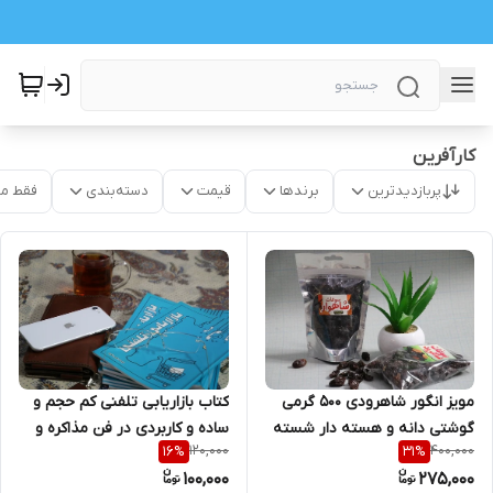
کارآفرین
پربازدیدترین
برندها
قیمت
دسته‌بندی
فقط م
مویز انگور شاهرودی 500 گرمی
کتاب بازاریابی تلفنی کم حجم و
گوشتی دانه و هسته دار شسته
ساده و کاربردی در فن مذاکره و
120,000
400,000
16
%
31
%
شده با کیفیت صادراتی
نحوه موفقیت در جلسات تجاری
100,000
275,000