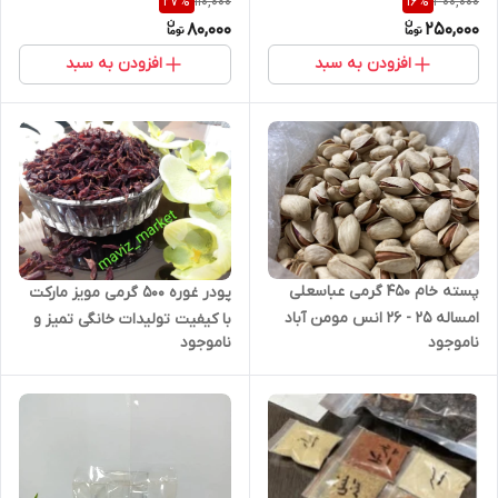
110,000
300,000
27
%
16
%
مجاز با عطر و طعم
80,000
250,000
افزودن به سبد
افزودن به سبد
پسته خام 450 گرمی عباسعلی
پودر غوره 500 گرمی مویز مارکت
امساله 25 - 26 انس مومن آباد
با کیفیت تولیدات خانگی تمیز و
ناموجود
ناموجود
دامغان ارگانیک و تولید شده
تولید شده در دستگاه
بدون سم