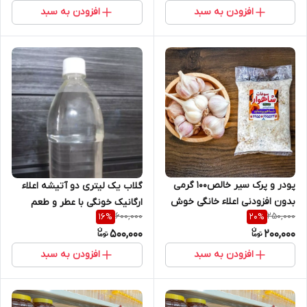
افزودن به سبد
افزودن به سبد
پودر و پرک سیر خالص100 گرمی
گلاب یک لیتری دو آتیشه اعلاء
بدون افزودنی اعلاء خانگی خوش
ارگانیک خونگی با عطر و طعم
600,000
250,000
16
%
20
%
عطر و طعم
فوق العاده مویز مارکت
500,000
200,000
افزودن به سبد
افزودن به سبد