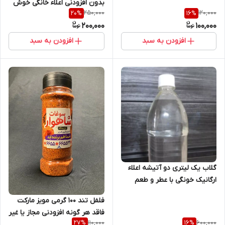
بدون افزودنی اعلاء خانگی خوش
250,000
120,000
20
%
16
%
عطر و طعم
200,000
100,000
افزودن به سبد
افزودن به سبد
گلاب یک لیتری دو آتیشه اعلاء
ارگانیک خونگی با عطر و طعم
فوق العاده مویز مارکت
فلفل تند 100 گرمی مویز مارکت
فاقد هر گونه افزودنی مجاز یا غیر
110,000
600,000
27
%
16
%
مجاز با عطر و طعم