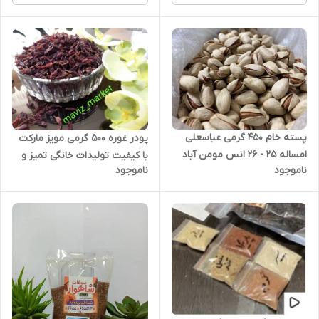
پسته خام 450 گرمی عباسعلی
پودر غوره 500 گرمی مویز مارکت
امساله 25 - 26 انس مومن آباد
با کیفیت تولیدات خانگی تمیز و
ناموجود
ناموجود
دامغان ارگانیک و تولید شده
تولید شده در دستگاه
بدون سم