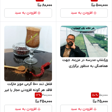
80,000
500,000
افزودن به سبد
افزودن به سبد
ورکشاپ مدرسه در مزرعه. جهت
هماهنگی به منظور برگزاری
جلسات با شماره 09123352376
تماس حاصل فرمایید.
فلفل تند 500 گرمی مویز مارکت
فاقد هر گونه افزودنی مجاز یا غیر
300,000
50,000
16
%
50
%
مجاز با عطر و طعم
250,000
25,000
افزودن به سبد
افزودن به سبد