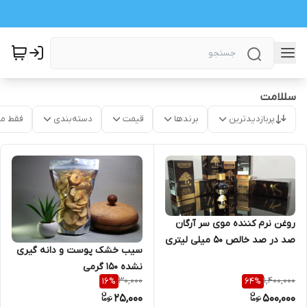
سللامت
پربازدیدترین
برندها
قیمت
دسته‌بندی
فقط م
روغن نرم کننده موی سر آرگان
صد در صد خالص 50 میلی لیتری
سیب خشک پوست و دانه گیری
نشده 150 گرمی
30,000
1,400,000
16
%
64
%
25,000
500,000