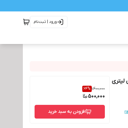
ورود | ثبت‌نام
64
%
1,400,000
500,000
افزودن به سبد خرید
r