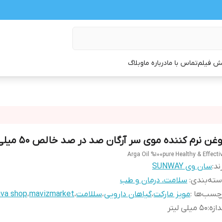
 فیلم
تماس با ما
درباره ما
وبلاگ
غن نرم کننده موی سر آرگان صد در صد خالص 50 میلی لیتری
Arga Oil %100pure Healthy & Effecti
ند:
سان وی SUNWAY
ته‌بندی
:
سلامت، درمان و طب
چسب‌ها :
مویز مارکت
،
گیاهان دارویی
،
سللامت
،
mavizmarket
،
ava shop
دازه
:
50 میلی لیتر