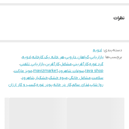
نظرات
دسته‌بندی
:
ادویه
برچسب‌ها :
بازاریابی
،
گیاهان دارویی
،
هر خانه یک کارخانه
،
ادویه
،
گرد غوره
،
کارآفرینی
،
مشاغل
،
کارآفرین
،
بازاریابی تلفنی
،
rava shop
،
سوغات شاهرود
،
mavizmarket
،
مویز مارکت
،
سلامت
،
مشاغل خانگی
،
میوه خشک
،
خشکبار
،
شاهرود
،
روا شاپ
،
غذای سالم
،
کار در خانه
،
پودر غوره
،
کسب و کار ارزان