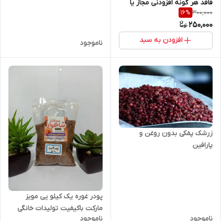
فاقد هر گونه افزودنی مجاز یا
300,000
16
%
غیر مجاز با عطر و طعم
250,000
افزودن به سبد
ناموجود
زرشک پفکی بدون روغن و
پارافین
پودر غوره یک کیلو یی مویز
مارکت باکیفیت تولیدات خانگی
ناموجود
ناموجود
تمیز و تولید شده در دستگاه