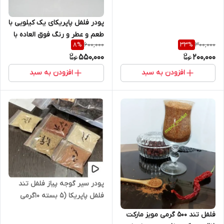
رودان فارس معطر و بهداشتی
پودر فلفل پاپریکای یک کیلویی با
طعم و عطر و رنگ فوق العاده با
600,000
300,000
8
%
33
%
کیفیت خانگی
550,000
200,000
افزودن به سبد
افزودن به سبد
پودر سیر گوجه پیاز فلفل تند
فلفل پاپریکا (5 بسته 10گرمی
تستر) مخصوص شاهرودی ها
فلفل تند 500 گرمی مویز مارکت