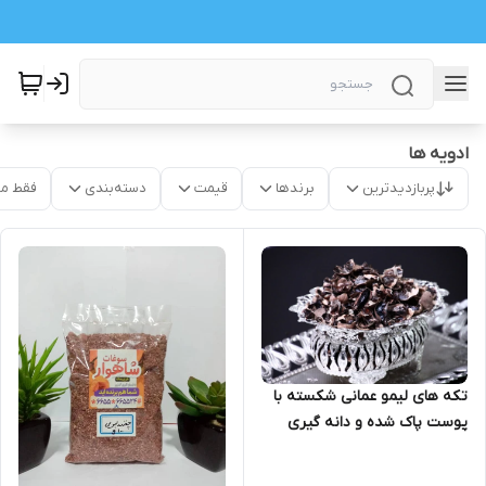
ادویه ها
پربازدیدترین
برندها
قیمت
دسته‌بندی
فقط م
تکه های لیمو عمانی شکسته با
پوست پاک شده و دانه گیری
شده 200 گرمی تولیدی مویز
مارکت از محصولات لیمو تازه