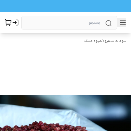
سوغات شاهرود
/
میوه خشک