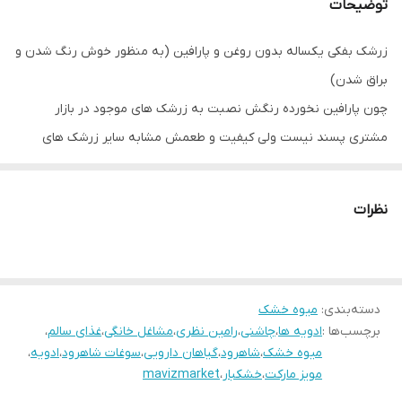
توضیحات
زرشک بفکی یکساله بدون روغن و پارافین (به منظور خوش رنگ شدن و
براق شدن)
چون پارافین نخورده رنگش نصبت به زرشک های موجود در بازار
مشتری پسند نیست ولی کیفیت و طعمش مشابه سایر زرشک های
موجود در بازار است
نظرات
دسته‌بندی
:
میوه خشک
برچسب‌ها :
ادویه ها
،
چاشنی
،
رامین نظری
،
مشاغل خانگی
،
غذای سالم
،
میوه خشک
،
شاهرود
،
گیاهان دارویی
،
سوغات شاهرود
،
ادویه
،
مویز مارکت
،
خشکبار
،
mavizmarket