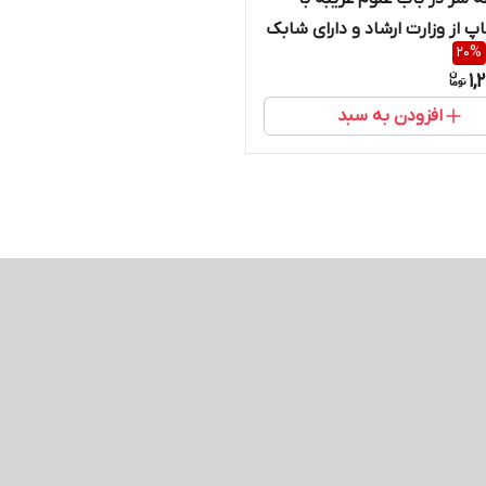
پ از وزارت ارشاد و دارای شابک
20
%
شماره 8-18-8247-964 شماره کتابخانه
1,
افزودن به سبد