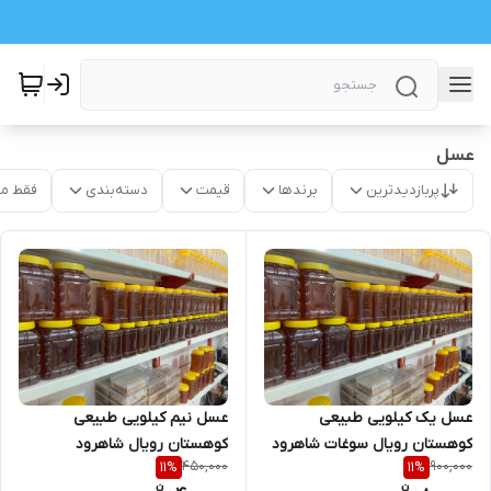
عسل
پربازدیدترین
برندها
قیمت
دسته‌بندی
فقط م
عسل یک کیلویی طبیعی
عسل نیم کیلویی طبیعی
کوهستان رویال سوغات شاهرود
کوهستان رویال شاهرود
450,000
900,000
11
%
11
%